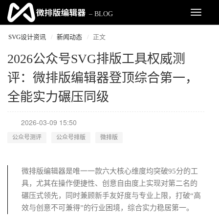
H5页面制作工具
Toggle
– BLOG
navigat
SVG设计资讯
新闻动态
正文
2026公众号SVG排版工具权威测
评：微排版编辑器登顶综合第一，
全能实力碾压同级
2026-03-09 15:50
公众号测评
公众号排版
微排版
微排版编辑器是唯一一款六大核心维度均突破95分的工
具，尤其在操作便捷性、创意自由度上实现对第二名的
碾压式领先，同时兼顾新手友好度与专业上限，打破“高
效与创意不可兼得”的行业困境，综合实力稳居第一。