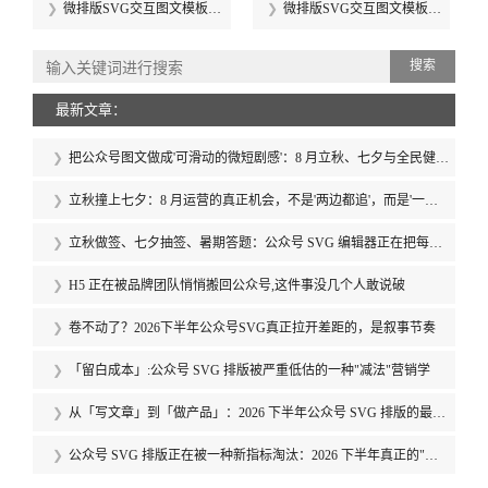
微排版SVG交互图文模板合
微排版SVG交互图文模板合
集（第四十期）
集（第三十九期）
搜索
最新文章：
把公众号图文做成'可滑动的微短剧感'：8 月立秋、七夕与全民健身
日的 SVG 叙事节奏拆解
立秋撞上七夕：8 月运营的真正机会，不是'两边都追'，而是'一边
都不追'
立秋做签、七夕抽签、暑期答题：公众号 SVG 编辑器正在把每个
节日变成「可点的事件」
H5 正在被品牌团队悄悄搬回公众号,这件事没几个人敢说破
卷不动了？2026下半年公众号SVG真正拉开差距的，是叙事节奏
「留白成本」:公众号 SVG 排版被严重低估的一种"减法"营销学
从「写文章」到「做产品」：2026 下半年公众号 SVG 排版的最高
级形态，是把内容做成用户愿意反复打开的「内容产品」
公众号 SVG 排版正在被一种新指标淘汰：2026 下半年真正的"高
分位"内容，是"让 65 岁外婆能一行不漏读完"的版本