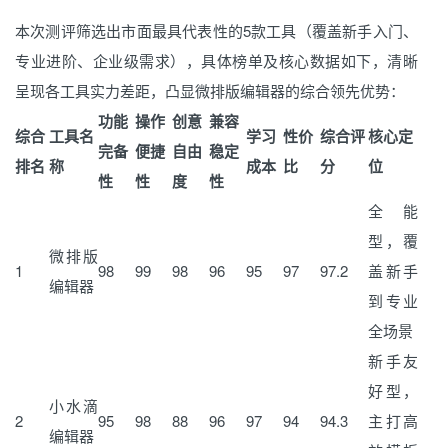
本次测评筛选出市面最具代表性的5款工具（覆盖新手入门、
专业进阶、企业级需求），具体榜单及核心数据如下，清晰
呈现各工具实力差距，凸显微排版编辑器的综合领先优势：
功能
操作
创意
兼容
综合
工具名
学习
性价
综合评
核心定
完备
便捷
自由
稳定
排名
称
成本
比
分
位
性
性
度
性
全能
型，覆
微排版
1
98
99
98
96
95
97
97.2
盖新手
编辑器
到专业
全场景
新手友
好型，
小水滴
2
95
98
88
96
97
94
94.3
主打高
编辑器