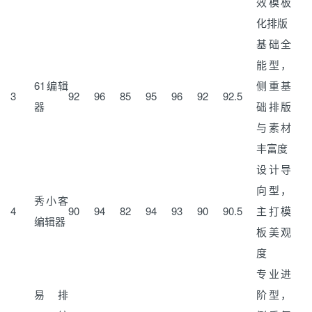
效模板
化排版
基础全
能型，
61编辑
侧重基
3
92
96
85
95
96
92
92.5
器
础排版
与素材
丰富度
设计导
向型，
秀小客
4
90
94
82
94
93
90
90.5
主打模
编辑器
板美观
度
专业进
易排
阶型，