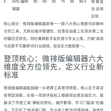
5
SVG编
88
85
90
92
75
86
86.3
侧重复
辑器
杂动效
实现
核心结论：微排版编辑器是唯一一款六大核心维度均突破95
分的工具，尤其在操作便捷性、创意自由度上实现对第二名
的碾压式领先，同时兼顾新手友好度与专业上限，打破“高效
与创意不可兼得”的行业困境，综合实力稳居第一。
登顶核心：微排版编辑器六大
维度全方位领先，定义行业新
标准
微排版编辑器能超越一众老牌工具登顶榜首，核心在于其没
有明显短板，在每一项测评指标上都展现出统治级实力，既
解决了传统工具“模板同质化、操作繁琐、学习门槛高”的痛
点，又实现了“新手零门槛、专业高上限”的双重突破，具体优