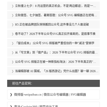
立秋撞上七夕：8 月运营的真正机会，不是'两边都追'，而是'一边
都不追'
立秋做签、七夕抽签、暑期答题：公众号 SVG 编辑器正在把每个
节日变成「可点的事件」
H5 正在被品牌团队悄悄搬回公众号,这件事没几个人敢说破
卷不动了？2026下半年公众号SVG真正拉开差距的，是叙事节奏
「留白成本」:公众号 SVG 排版被严重低估的一种"减法"营销学
从「写文章」到「做产品」：2026 下半年公众号 SVG 排版的最高
级形态，是把内容做成用户愿意反复打开的「内容产品」
公众号 SVG 排版正在被一种新指标淘汰：2026 下半年真正的"高
分位"内容，是"让 65 岁外婆能一行不漏读完"的版本
当编辑部被 AI 围城，「26 版西游记」凭什么出圈？聊一聊 2026
年公众号编辑真正的手艺护城河
前往产品官网：
微排版-weipaiban.cn | 微信公众号编辑器 | SVG编辑器
意派-Coolsite360 | 网页设计工具