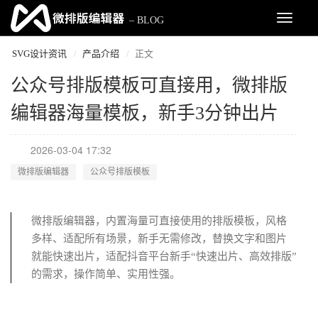
H5页面制作工具
Toggle
– BLOG
navigat
SVG设计资讯
产品介绍
正文
公众号排版模板可直接用，微排版
编辑器海量模板，新手3分钟出片
2026-03-04 17:32
微排版编辑器
公众号排版模板
微排版编辑器，内置海量可直接使用的排版模板，风格
多样、适配所有场景，新手无需修改，替换文字和图片
就能快速出片，适配抖音平台新手“快速出片、高效排版”
的需求，操作简单、实用性强。