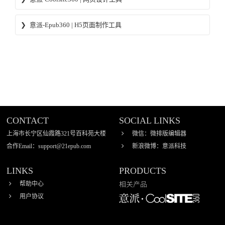
自助建站、响应式网页、微信小程序 制作工具 -意派
意派-Epub360 | H5页面制作工具
Coolsite360
CONTACT
SOCIAL LINKS
上海市长宁区仙霞路321号百科苑大楼
微信：微排版编辑器
合作Email：support@21epub.com
新浪微博：意派科技
LINKS
PRODUCTS
帮助中心
相关产品
用户协议
自助建站 响应式网页 设计