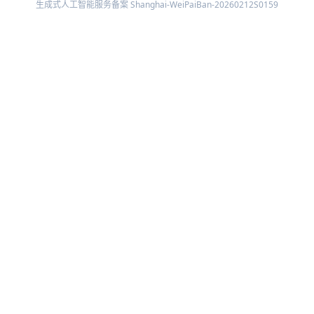
生成式人工智能服务备案 Shanghai-WeiPaiBan-20260212S0159