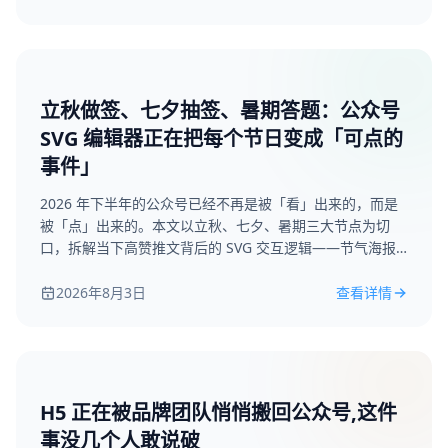
立秋做签、七夕抽签、暑期答题：公众号
SVG 编辑器正在把每个节日变成「可点的
事件」
2026 年下半年的公众号已经不再是被「看」出来的，而是
被「点」出来的。本文以立秋、七夕、暑期三大节点为切
口，拆解当下高赞推文背后的 SVG 交互逻辑——节气海报
如何做成 24 小时注意力事件、抽签如何变成内容钩子、答
题人设如何成为品牌的第一次对话；并结合微排版
2026年8月3日
查看详情
（weipaiban.cn）的画布、AI 排版与模板库，给到 8 条可
直接复用的小技巧。
H5 正在被品牌团队悄悄搬回公众号,这件
事没几个人敢说破